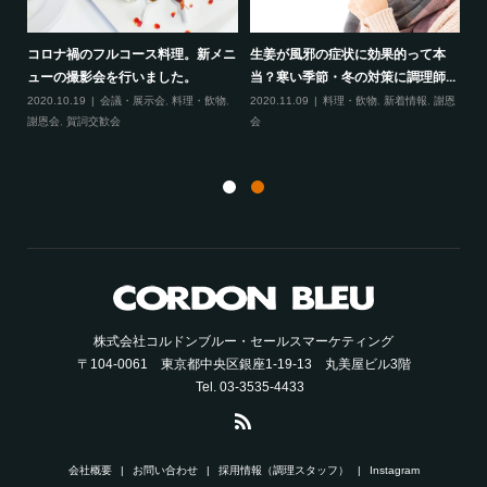
コロナ禍のフルコース料理。新メニ
生姜が風邪の症状に効果的って本
ぞれ
ワ
ューの撮影会を行いました。
当？寒い季節・冬の対策に調理師...
な
2020.10.19
会議・展示会
,
料理・飲物
,
2020.11.09
料理・飲物
,
新着情報
,
謝恩
謝恩会
,
賀詞交歓会
会
20
株式会社コルドンブルー・セールスマーケティング
〒104-0061 東京都中央区銀座1-19-13 丸美屋ビル3階
Tel. 03-3535-4433
会社概要
お問い合わせ
採用情報（調理スタッフ）
Instagram