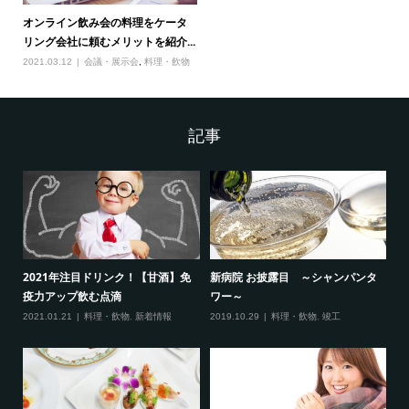
オンライン飲み会の料理をケータ
リング会社に頼むメリットを紹介...
2021.03.12
会議・展示会
,
料理・飲物
記事
2021年注目ドリンク！【甘酒】免
新病院 お披露目 ～シャンパンタ
【
疫力アップ飲む点滴
ワー～
ト
物
,
2021.01.21
料理・飲物
,
新着情報
2019.10.29
料理・飲物
,
竣工
20
賀