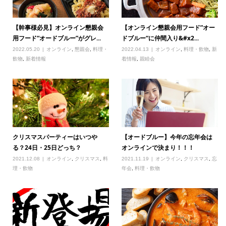
【幹事様必見】オンライン懇親会
【オンライン懇親会用フード”オー
用フード“オードブルー”がグレ...
ドブルー“に仲間入り&#x2...
2022.05.20
オンライン
,
懇親会
,
料理・
2022.04.13
オンライン
,
料理・飲物
,
新
飲物
,
新着情報
着情報
,
親睦会
クリスマスパーティーはいつや
【オードブルー】今年の忘年会は
る？24日・25日どっち？
オンラインで決まり！！！
2021.12.08
オンライン
,
クリスマス
,
料
2021.11.19
オンライン
,
クリスマス
,
忘
理・飲物
年会
,
料理・飲物