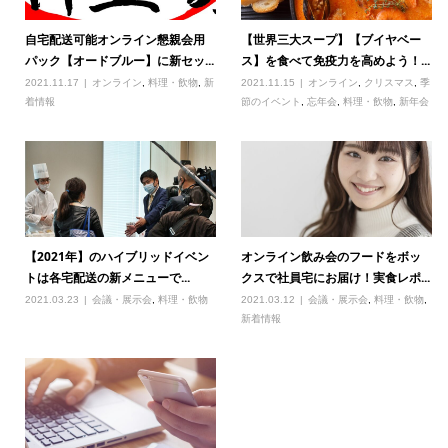
自宅配送可能オンライン懇親会用
【世界三大スープ】【ブイヤベー
パック【オードブルー】に新セッ...
ス】を食べて免疫力を高めよう！...
2021.11.17
オンライン
,
料理・飲物
,
新
2021.11.15
オンライン
,
クリスマス
,
季
着情報
節のイベント
,
忘年会
,
料理・飲物
,
新年会
【2021年】のハイブリッドイベン
オンライン飲み会のフードをボッ
トは各宅配送の新メニューで...
クスで社員宅にお届け！実食レポ...
2021.03.23
会議・展示会
,
料理・飲物
2021.03.12
会議・展示会
,
料理・飲物
,
新着情報