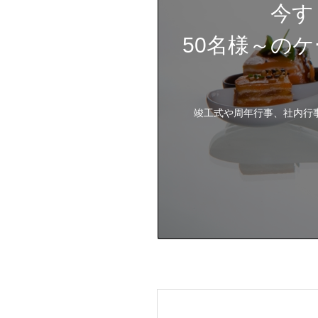
今す
50名様～の
竣工式や周年行事、社内行