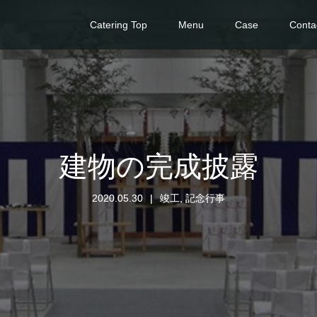
Catering Top
Menu
Case
Conta
建物の完成披露
2020.05.30
竣工
,
記念行事