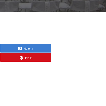
Hatena
Pin it