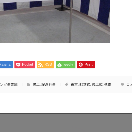
Hatena
Pocket
RSS
feedly
Pin it
ング事業部
竣工
,
記念行事
東京
,
献堂式
,
竣工式
,
落慶
コ