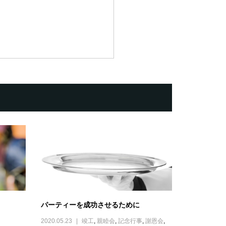
パーティーを成功させるために
2020.05.23
竣工
,
親睦会
,
記念行事
,
謝恩会
,