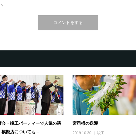
い。
賀会・竣工パーティーで人気の演
宮司様の送迎
模擬店についても...
2019.10.30
竣工