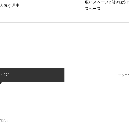
広いスペースがあればそ
人気な理由
スペース！
( 0 )
トラックバッ
せん。