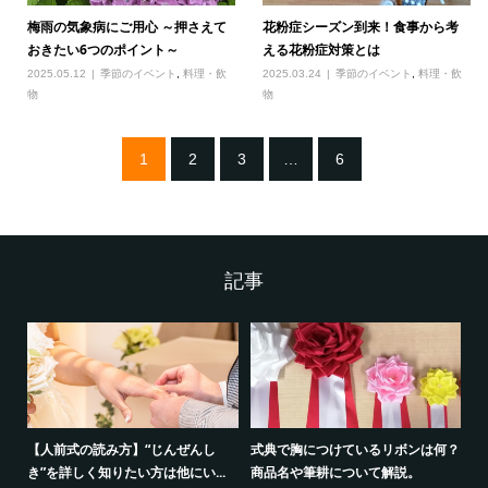
梅雨の気象病にご用心 ～押さえて
花粉症シーズン到来！食事から考
おきたい6つのポイント～
える花粉症対策とは
2025.05.12
季節のイベント
,
料理・飲
2025.03.24
季節のイベント
,
料理・飲
物
物
1
2
3
…
6
記事
策の
【人前式の読み方】“じんぜんし
式典で胸につけているリボンは何？
ケ
き”を詳しく知りたい方は他にい...
商品名や筆耕について解説。
出