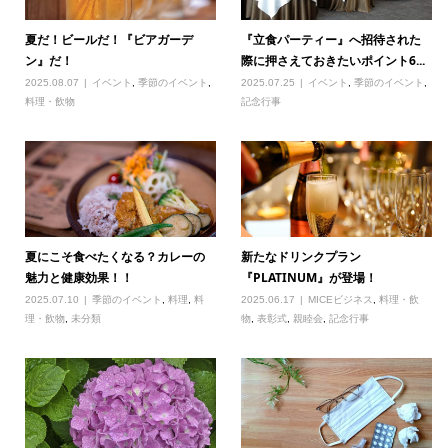
夏だ！ビールだ！『ビアガーデ
『立食パーティー』へ招待された
ン』だ！
際に押さえておきたいポイント6...
2025.08.07
イベント
,
季節のイベント
,
2025.07.25
イベント
,
季節のイベント
,
料理・飲物
記念行事
夏にこそ食べたくなる？カレーの
新たなドリンクプラン
魅力と健康効果！！
『PLATINUM』が登場！
2025.07.10
季節のイベント
,
料理
,
料
2025.06.17
MICEビジネス
,
料理・飲
理・飲物
,
未分類
物
,
表彰式
,
親睦会
,
記念行事