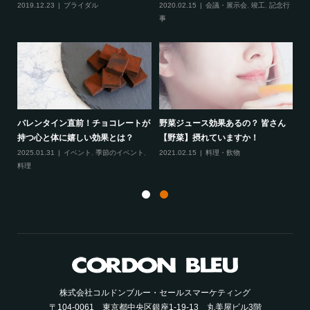
物
2019.12.23
ブライダル
2020.02.15
会議・展示会
,
竣工
,
記念行
20
事
行
会の
バレンタイン直前！チョコレートが
野菜ジュース効果あるの？ 皆さん
【
持つ心と体に嬉しい効果とは？
【野菜】摂れていますか！
能
2025.01.31
イベント
,
季節のイベント
,
2021.02.15
料理・飲物
20
料理
株式会社コルドンブルー・セールスマーケティング
〒104-0061 東京都中央区銀座1-19-13 丸美屋ビル3階