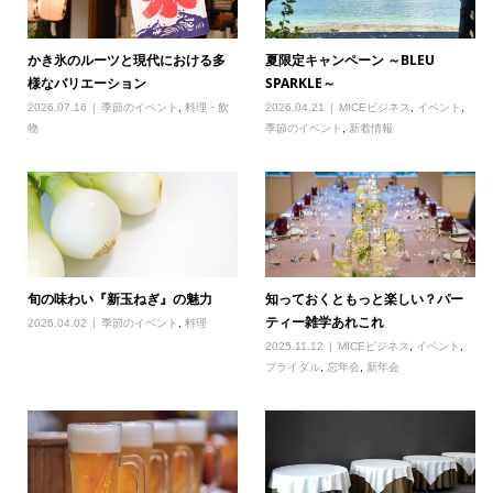
かき氷のルーツと現代における多
夏限定キャンペーン ～BLEU
様なバリエーション
SPARKLE～
2026.07.16
季節のイベント
,
料理・飲
2026.04.21
MICEビジネス
,
イベント
,
物
季節のイベント
,
新着情報
旬の味わい『新玉ねぎ』の魅力
知っておくともっと楽しい？パー
ティー雑学あれこれ
2026.04.02
季節のイベント
,
料理
2025.11.12
MICEビジネス
,
イベント
,
ブライダル
,
忘年会
,
新年会