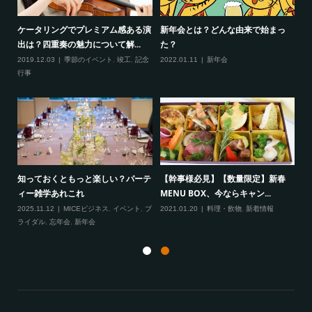
ケータリングでプレミアム感ある演
新年会とは？どんな由来で始まっ
新
出は？四重奏の魅力について解...
た？
20
,
季
2019.12.03
季節のイベント
,
竣工
,
記念
2022.01.11
新年会
行事
知っておくともっと楽しい？パーテ
【幹事様必見】【数量限定】新春
バ
.
ィー雑学あれこれ
MENU BOX、今ならキャン...
本
2025.11.12
MICEビジネス
,
イベント
,
ブ
2021.01.20
料理・飲物
,
新着情報
20
ライダル
,
忘年会
,
新年会
事