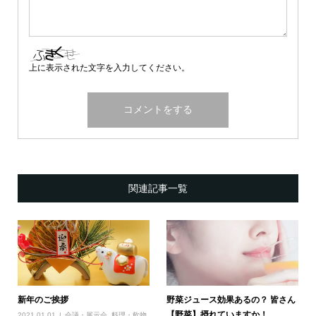
上に表示された文字を入力してください。
関連記事一覧
新年のご挨拶
野菜ジュース効果あるの？ 皆さん
【野菜】摂れていますか！
2021.01.01
会議・展示会
,
料理・飲物
,