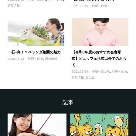
新着情報
2021.02.15
料理・飲物
一石○鳥！？ベランダ菜園の魅力
【令和3年度のおすすめ会食形
式】ビュッフェ形式以外でのおも
2020.05.12
料理・飲物
,
新着情報
て...
2021.01.08
会議・展示会
,
料理・飲物
,
新着情報
,
謝恩会
記事