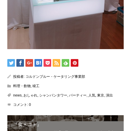
投稿者:
コルドンブルー・ケータリング事業部
料理・飲物
,
竣工
news
,
おしゃれ
,
シャンパンタワー
,
パーティー
,
人気
,
東京
,
演出
コメント:
0
『食 × コト』