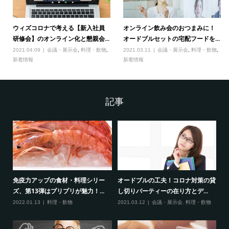
ウィズコロナで考える【新入社員
オンライン飲み会のおつまみに！
研修会】のオンライン化と懇親会...
オードブルセットの宅配フードを...
2021.04.09
会議・展示会
,
料理・飲物
,
2021.03.11
会議・展示会
,
料理・飲物
,
新着情報
新着情報
記事
】
免疫力アップの食材・料理シリー
オードブルの工夫！コロナ対策の貸
寒
ズ、第13弾はプリプリが魅力！...
し切りパーティーの在り方とデ...
料
2022.01.13
料理・飲物
2021.03.12
会議・展示会
,
料理・飲物
20
理