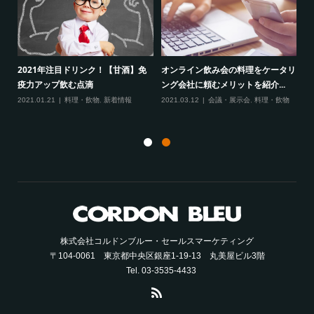
2021年注目ドリンク！【甘酒】免
オンライン飲み会の料理をケータリ
て
新
疫力アップ飲む点滴
ング会社に頼むメリットを紹介...
た
2021.01.21
料理・飲物
,
新着情報
2021.03.12
会議・展示会
,
料理・飲物
飲物
20
株式会社コルドンブルー・セールスマーケティング
〒104-0061 東京都中央区銀座1-19-13 丸美屋ビル3階
Tel. 03-3535-4433