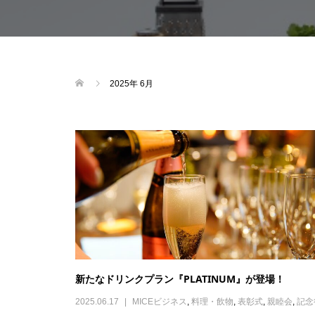
2025年 6月
新たなドリンクプラン『PLATINUM』が登場！
2025.06.17
MICEビジネス
,
料理・飲物
,
表彰式
,
親睦会
,
記念