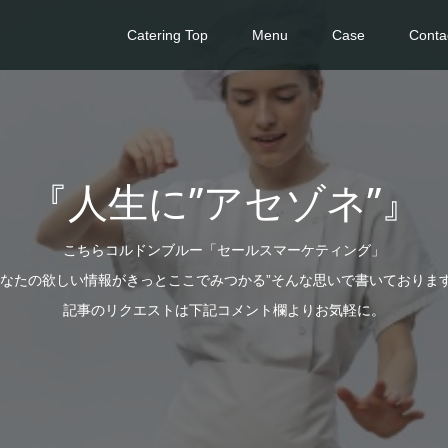
Catering Top
Menu
Case
Conta
『人生に”アセゾネ”』
こちらコルドンブルー「セールスマーケティング」
あなたの欲しい情報がきっとここでみつかる”そんな思いで書いておりま
記事のリクエストは下記コメント欄よりお気軽に。