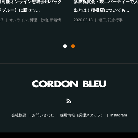
送可能オンライン懇親会用パック
落成祝賀会・竣工パーティーで
ブルー】に新セッ...
出とは！模擬店についても...
17
オンライン
,
料理・飲物
,
新着情
2020.02.18
竣工
,
記念行事
会社概要
お問い合わせ
採用情報（調理スタッフ）
Instagram