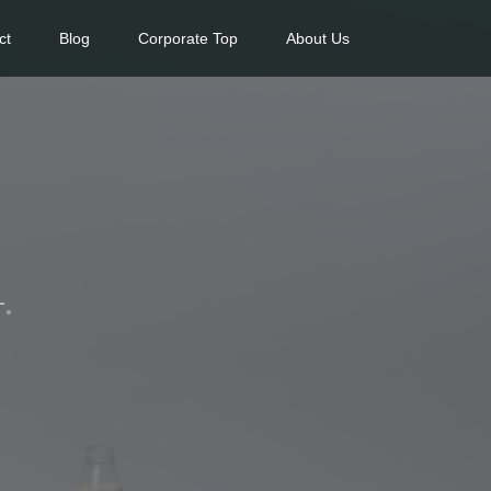
ct
Blog
Corporate Top
About Us
す。