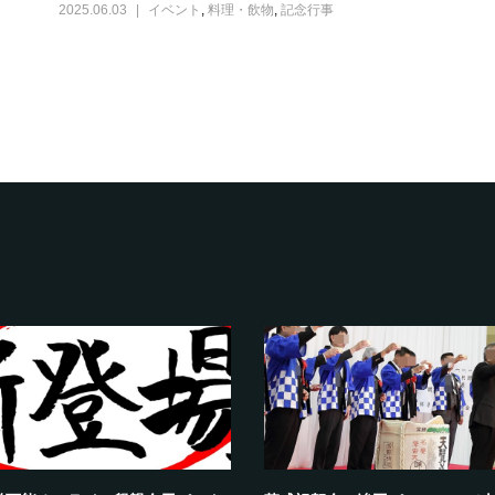
2025.06.03
イベント
,
料理・飲物
,
記念行事