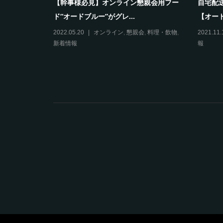
付け、美味しい
【幹事様必見】オンライン懇親会用フー
自宅配
ド“オードブルー”がグレ...
【オード
2022.05.20
オンライン
,
懇親会
,
料理・飲物
,
2021.11.
新着情報
報