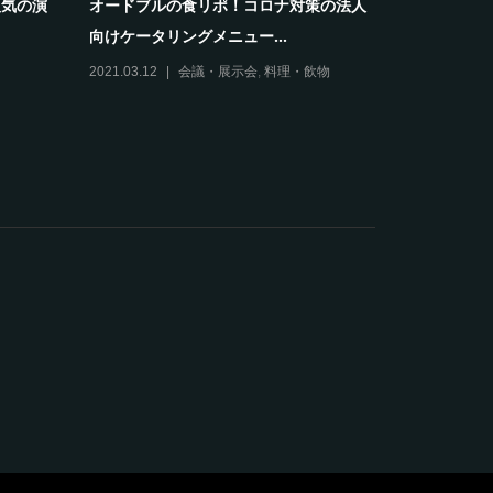
人気の演
オードブルの食リポ！コロナ対策の法人
食材の保存
向けケータリングメニュー...
度帯や適した
2021.03.12
会議・展示会
,
料理・飲物
2024.10.28
物