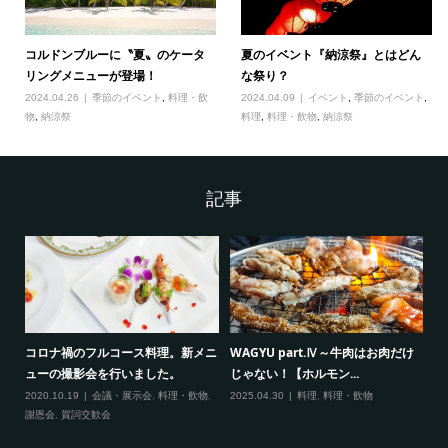
コルドンブルーに〝夏〟のケータ
夏のイベント『納涼祭』とはどん
リングメニューが登場！
な祭り？
2024.04.26
季節のイベント
,
料理・飲
2024.04.09
イベント
,
季節のイベント
,
物
,
納涼祭
料理
,
料理・飲物
,
納涼祭
記事
会の
コロナ禍のフルコース料理。新メニ
WAGYU part.Ⅳ～牛肉はお肉だけ
レ
ューの撮影会を行いました。
じゃない！【ホルモン...
20
2020.10.19
会議・展示会
,
料理・飲物
,
2025.04.30
料理
,
料理・飲物
謝恩会
,
賀詞交歓会