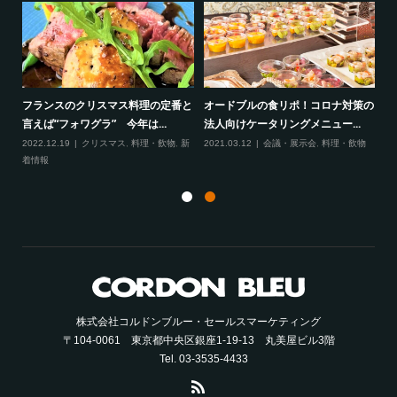
る演
パ
フランスのクリスマス料理の定番と
オードブルの食リポ！コロナ対策の
20
言えば“フォワグラ” 今年は...
法人向けケータリングメニュー...
恩
念
2022.12.19
クリスマス
,
料理・飲物
,
新
2021.03.12
会議・展示会
,
料理・飲物
着情報
株式会社コルドンブルー・セールスマーケティング
〒104-0061 東京都中央区銀座1-19-13 丸美屋ビル3階
Tel. 03-3535-4433