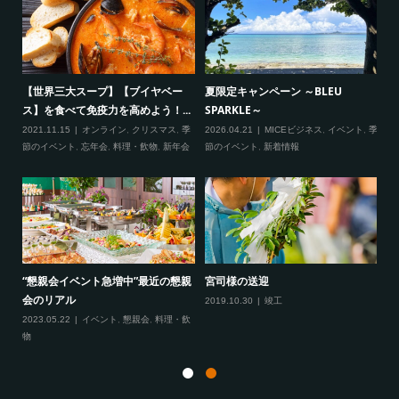
ー
【世界三大スープ】【ブイヤベー
夏限定キャンペーン ～BLEU
ワ
ス】を食べて免疫力を高めよう！...
SPARKLE～
な
2021.11.15
オンライン
,
クリスマス
,
季
2026.04.21
MICEビジネス
,
イベント
,
季
20
節のイベント
,
忘年会
,
料理・飲物
,
新年会
節のイベント
,
新着情報
式」
2
“懇親会イベント急増中”最近の懇親
宮司様の送迎
催
会のリアル
2019.10.30
竣工
20
2023.05.22
イベント
,
懇親会
,
料理・飲
年
物