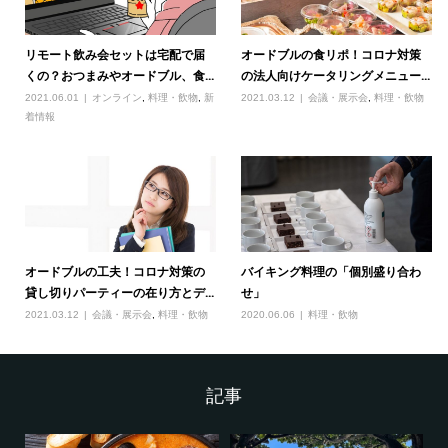
リモート飲み会セットは宅配で届
オードブルの食リポ！コロナ対策
くの？おつまみやオードブル、食...
の法人向けケータリングメニュー...
2021.06.01
オンライン
,
料理・飲物
,
新
2021.03.12
会議・展示会
,
料理・飲物
着情報
オードブルの工夫！コロナ対策の
バイキング料理の「個別盛り合わ
貸し切りパーティーの在り方とデ...
せ」
2021.03.12
会議・展示会
,
料理・飲物
2020.06.06
料理・飲物
記事