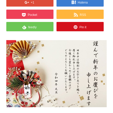
+1
Hatena
Pocket
RSS
feedly
Pin it