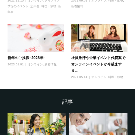
2021.11.15
オンライン
,
クリスマス
,
2021.06.01
オンライン
,
料理・飲物
,
季節のイベント
,
忘年会
,
料理・飲物
,
新
新着情報
年会
新年のご挨拶 -2023年-
社員旅行や企業イベント代替案で
オンラインイベントが今後ます
2023.01.01
オンライン
,
新着情報
ま...
2021.05.14
オンライン
,
料理・飲物
記事