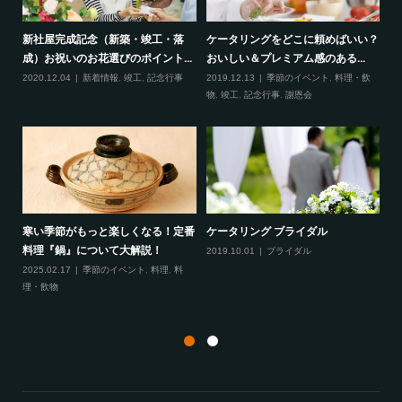
い？
『立食パーティー』へ招待された際
ホームページリニューアルいたしま
新
に押さえておきたいポイント6...
した
成
飲
2025.07.25
イベント
,
季節のイベント
,
2019.09.27
新着情報
20
記念行事
発注手順について「INDIVIDUAL
新病院 お披露目 ～シャンパンタ
寒
MENU DELIV...
ワー～
料
2020.11.26
会議・展示会
,
忘年会
,
料
2019.10.29
料理・飲物
,
竣工
20
理・飲物
,
新年会
,
歓迎会
,
表彰式
,
謝恩会
,
理
送別会