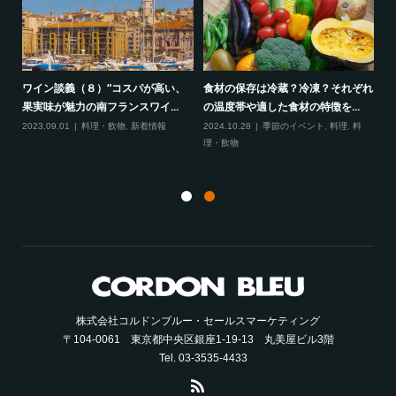
ワイン談義（８）“コスパが高い、
食材の保存は冷蔵？冷凍？それぞれ
ん
コ
果実味が魅力の南フランスワイ...
の温度帯や適した食材の特徴を...
ン
2023.09.01
料理・飲物
,
新着情報
2024.10.28
季節のイベント
,
料理
,
料
理・飲物
20
物
株式会社コルドンブルー・セールスマーケティング
〒104-0061 東京都中央区銀座1-19-13 丸美屋ビル3階
Tel. 03-3535-4433