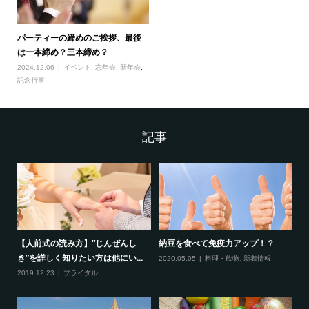
パーティーの締めのご挨拶、最後
は一本締め？三本締め？
2024.12.06
イベント
,
忘年会
,
新年会
,
記念行事
記事
【人前式の読み方】“じんぜんし
納豆を食べて免疫力アップ！？
『
き”を詳しく知りたい方は他にい...
『
2020.05.05
料理・飲物
,
新着情報
2019.12.23
ブライダル
20
ベ