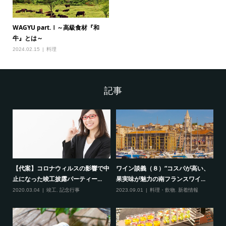
WAGYU part.Ⅰ～高級食材『和
牛』とは～
2024.02.15
料理
記事
【代案】コロナウィルスの影響で中
ワイン談義（８）“コスパが高い、
出
止になった竣工披露パーティー...
果実味が魅力の南フランスワイ...
レ
新
2020.03.04
竣工
,
記念行事
2023.09.01
料理・飲物
,
新着情報
20
事