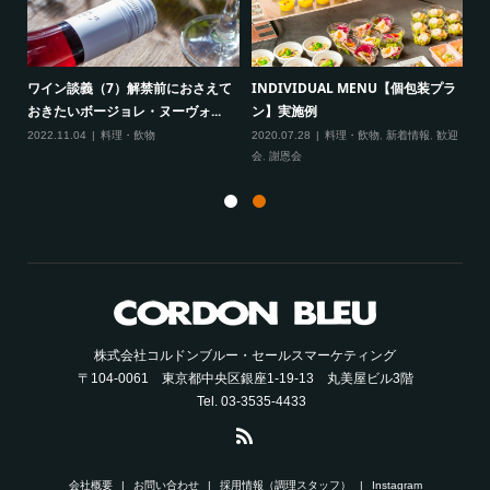
ワイン談義（7）解禁前におさえて
INDIVIDUAL MENU【個包装プラ
多様
ビ
おきたいボージョレ・ヌーヴォ...
ン】実施例
コ
2022.11.04
料理・飲物
2020.07.28
料理・飲物
,
新着情報
,
歓迎
飲物
会
,
謝恩会
20
株式会社コルドンブルー・セールスマーケティング
〒104-0061 東京都中央区銀座1-19-13 丸美屋ビル3階
Tel. 03-3535-4433
会社概要
お問い合わせ
採用情報（調理スタッフ）
Instagram