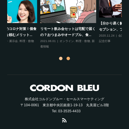
【分かり易く解説】コロナ対策のレ
【オンライン懇親会用フード”オー
で届く
セプション、プロが考える主催...
ドブルー“に仲間入り...
.
2020.11.24
会議・展示会
,
料理・飲物
,
2022.04.13
オンライン
,
料理・飲物
,
新
物
,
新
記念行事
着情報
,
親睦会
株式会社コルドンブルー・セールスマーケティング
〒104-0061 東京都中央区銀座1-19-13 丸美屋ビル3階
Tel. 03-3535-4433