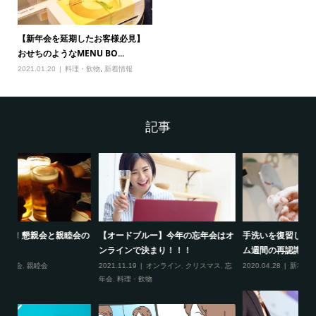
【新年会を延期したお客様必見】
おせちのようなMENU BO...
2021.01.20
料理・飲物
,
新着情報
記事
会はオ
手洗いを復習しよう。－ステイホー
法人向けオンライン飲み会の宅配セ
ム週間の再認識－
ットを公開！専用のフードをボ...
ス
,
忘
2020.04.28
新着情報
2021.03.12
会議・展示会
,
料理・飲物