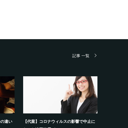
記事 一覧
会の違い
【代案】コロナウィルスの影響で中止に
【世界三大