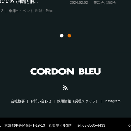
いいの（課題と解...
2024.02.02
懇親会
,
親睦会
12
季節のイベント
,
料理・飲物
会社概要
お問い合わせ
採用情報（調理スタッフ）
Instagram
都中央区銀座1-19-13 丸美屋ビル3階 Tel. 03-3535-4433
C