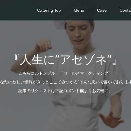
Catering Top
Menu
Case
Conta
『人生に”アセゾネ”』
こちらコルドンブルー「セールスマーケティング」
あなたの欲しい情報がきっとここでみつかる”そんな思いで書いておりま
記事のリクエストは下記コメント欄よりお気軽に。