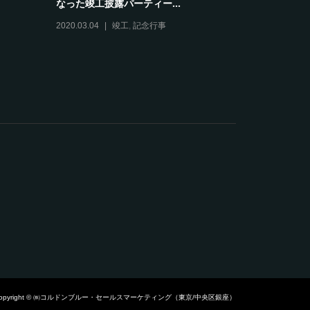
なった竣工披露パーティー...
食べて免疫力
2020.03.04
竣工
,
記念行事
2021.11.15
イベント
,
忘
opyright © ㈱コルドンブルー・セールスマーケティング（東京/中央区銀座）