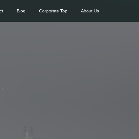
ct
Blog
Corporate Top
About Us
す。