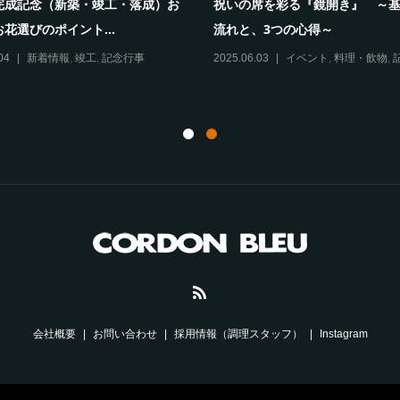
完成記念（新築・竣工・落成）お
祝いの席を彩る『鏡開き』 ～
花選びのポイント...
流れと、3つの心得～
04
新着情報
,
竣工
,
記念行事
2025.06.03
イベント
,
料理・飲物
,
会社概要
お問い合わせ
採用情報（調理スタッフ）
Instagram