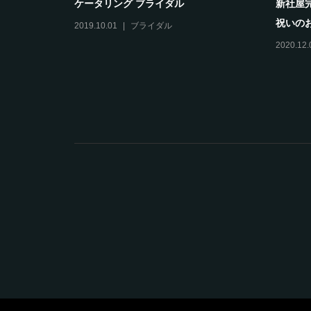
ベース】を
ケータリング ブライダル
新社屋
祝いのお
2019.10.01
ブライダル
マス
,
季節の
2020.12.
年会