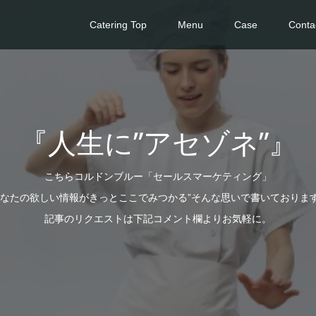
Catering Top
Menu
Case
Conta
『人生に”アセゾネ”』
こちらコルドンブルー「セールスマーケティング」
あなたの欲しい情報がきっとここでみつかる”そんな思いで書いておりま
記事のリクエストは下記コメント欄よりお気軽に。