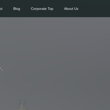
ct
Blog
Corporate Top
About Us
す。