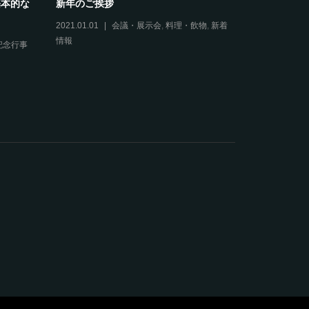
基本的な
新年のご挨拶
コルドンブ
理についてお
2021.01.01
会議・展示会
,
料理・飲物
,
新着
情報
記念行事
2019.11.01