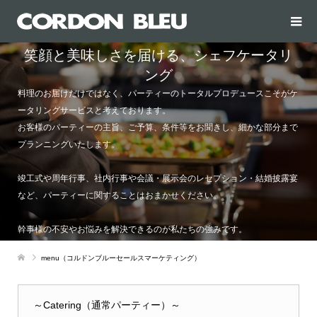
笑顔と美味しさを届ける、シェフケータリ
ング
料理のお届けだけではなく、パーティーのトータルプロデュースこそがケ
ータリングサービスと考えております。
お客様のパーティーの主旨、ご予算、条件等をお聞きし、細かな部分まで
プランニングいたします。
竣工式や周年行事、社内行事や会議・展示会のレセプション・結婚披露宴
など、パーティーに関することはおまかせください。
幹事様の不安やお悩みを解決できるのが私たちの強みです。
menu（コルドンブルーセールスマーケティング）
～Catering（通常パーティー）～