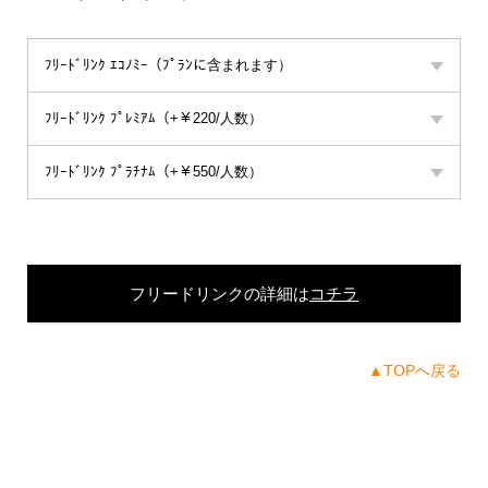
ﾌﾘｰﾄﾞﾘﾝｸ ｴｺﾉﾐｰ（ﾌﾟﾗﾝに含まれます）
ﾌﾘｰﾄﾞﾘﾝｸ ﾌﾟﾚﾐｱﾑ（+￥220/人数）
ﾌﾘｰﾄﾞﾘﾝｸ ﾌﾟﾗﾁﾅﾑ（+￥550/人数）
フリードリンクの詳細は
コチラ
▲TOPへ戻る