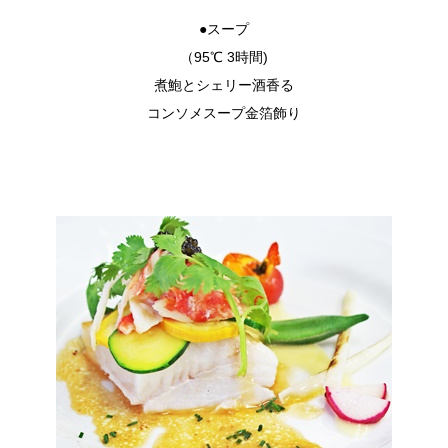
●スープ
（95℃ 3時間)
煮鮑とシェリー酒香る
コンソメスープ金箔飾り
Blog記事
シェア
電話
メール