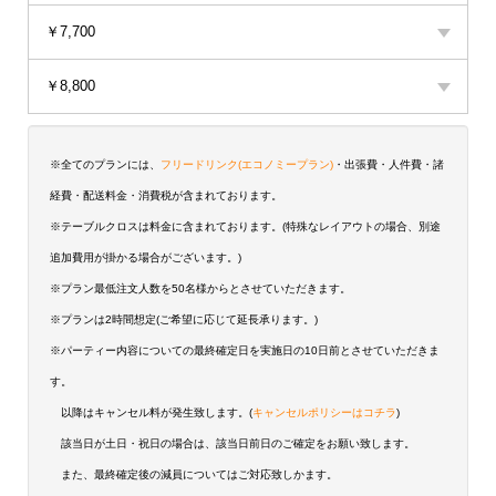
￥7,700
￥8,800
※全てのプランには、
フリードリンク(エコノミープラン)
・出張費・人件費・諸
経費・配送料金・消費税が含まれております。
※テーブルクロスは料金に含まれております。(特殊なレイアウトの場合、別途
追加費用が掛かる場合がございます。)
※プラン最低注文人数を50名様からとさせていただきます。
※プランは2時間想定(ご希望に応じて延長承ります。)
※パーティー内容についての最終確定日を実施日の10日前とさせていただきま
す。
以降はキャンセル料が発生致します。(
キャンセルポリシーはコチラ
)
該当日が土日・祝日の場合は、該当日前日のご確定をお願い致します。
また、最終確定後の減員についてはご対応致しかます。