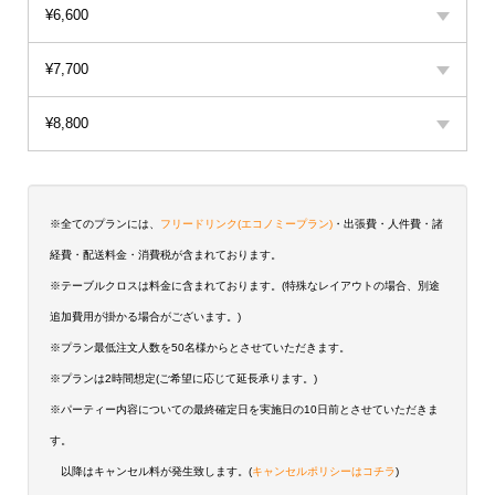
¥6,600
¥7,700
¥8,800
※全てのプランには、
フリードリンク(エコノミープラン)
・出張費・人件費・諸
経費・配送料金・消費税が含まれております。
※テーブルクロスは料金に含まれております。(特殊なレイアウトの場合、別途
追加費用が掛かる場合がございます。)
※プラン最低注文人数を50名様からとさせていただきます。
※プランは2時間想定(ご希望に応じて延長承ります。)
※パーティー内容についての最終確定日を実施日の10日前とさせていただきま
す。
以降はキャンセル料が発生致します。(
キャンセルポリシーはコチラ
)