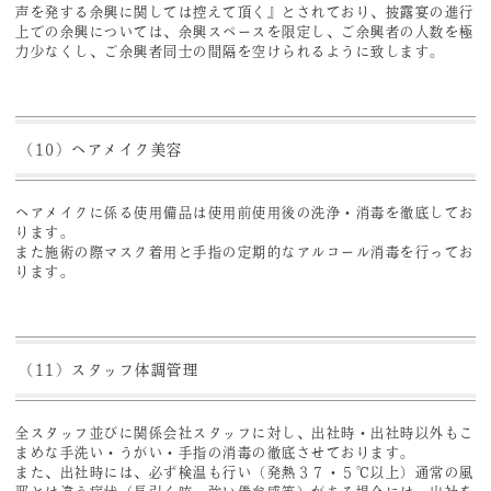
声を発する余興に関しては控えて頂く』とされており、披露宴の進行
上での余興については、余興スペースを限定し、ご余興者の人数を極
力少なくし、ご余興者同士の間隔を空けられるように致します。
（10）ヘアメイク美容
ヘアメイクに係る使用備品は使用前使用後の洗浄・消毒を徹底してお
ります。
また施術の際マスク着用と手指の定期的なアルコール消毒を行ってお
ります。
（11）スタッフ体調管理
全スタッフ並びに関係会社スタッフに対し、出社時・出社時以外もこ
まめな手洗い・うがい・手指の消毒の徹底させております。
また、出社時には、必ず検温も行い（発熱３７・５℃以上）通常の風