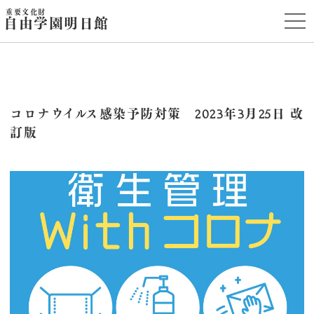
重要文化財
t
自由学園明日館
o
g
g
l
e
n
a
v
i
コロナウイルス感染予防対策 2023年3月25日 改
g
訂版
a
t
i
o
n