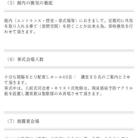
（5）館内の換気の徹底
館内（エントランス・控室・挙式場等）におきまして、定期的に外気
を取り入れる事で（密閉空間）を防ぐことが出来る為、常時換気を行
わせて頂きます。
（6）挙式会場人数
十分な間隔をとり配席しホール40名： 講堂８０名のご案内とさせ
て頂きます。
挙式中は、人前式司会者・キリスト式牧師は、飛沫感染予防アクリル
板を設置し讃美歌は聖歌隊のみ斉唱させて頂きます。
（7）披露宴会場