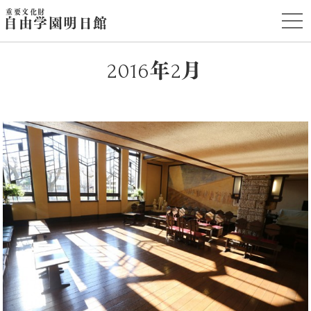
重要文化財
t
自由学園明日館
o
g
g
l
2016年2月
e
n
a
v
i
g
a
t
i
o
n