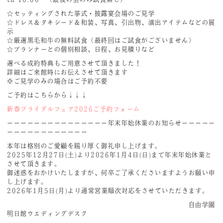
☆セッティングされた挙式・披露宴会場のご見学
☆ドレス＆タキシード＆和装、写真、引出物、演出アイテムなどの展
示
☆厳選黒毛和牛の無料試食（最終回はご試食がございません）
☆プランナーとの個別相談、日程、お見積りなど
選べる成約特典もご用意させて頂きました！
詳細はご来館時にお伝えさせて頂きます
※ご見学のみの場合はご予約不要
ご予約はこちらから↓↓↓
新春ブライダルフェ
ア2026ご予約フォーム
ーーーーーーーーーーーーーーー年末年始休業のお知らせーーーーー
ーーーーーーーーーーーー
本年は格別のご愛顧を賜り厚く御礼申し上げます。
2025年12月27日(土)より2026年1月4日(日)まで年末年始休業と
させて頂きます。
御迷惑をおかけいたしますが、何卒ご了承くださいますようお願い申
し上げます。
2026年1月5日(月)より通常営業順次対応をさせていただきます。
自由学園
明日館ウエディングデスク