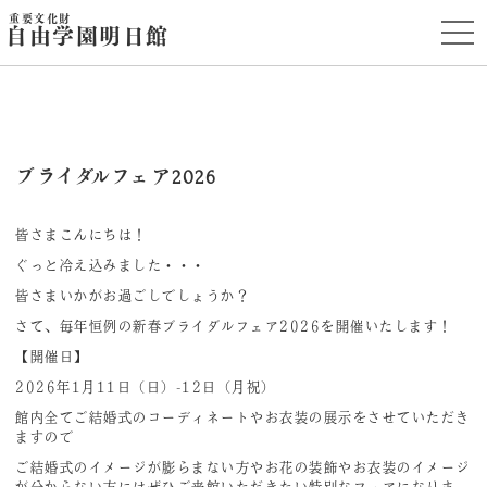
重要文化財
t
自由学園明日館
o
g
g
l
e
n
a
v
i
ブライダルフェア2026
g
a
t
皆さまこんにちは！
i
o
ぐっと冷え込みました・・・
n
皆さまいかがお過ごしでしょうか？
さて、毎年恒例の新春ブライダルフェア2026を開催いたします！
【開催日】
2026年1月11日（日）-12日（月祝）
館内全てご結婚式のコーディネートやお衣装の展示をさせていただき
ますので
ご結婚式のイメージが膨らまない方やお花の装飾やお衣装のイメージ