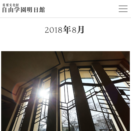
重要文化財
t
自由学園明日館
o
g
g
l
2018年8月
e
n
a
v
i
g
a
t
i
o
n