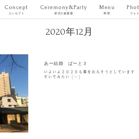
Concept
Ceremony&Party
Menu
Pho
コンセプト
挙式&披露宴
料理
フォ
2020年12月
あー結婚 ぱーと３
いよいよ２０２０も幕をおろそうとしています 
ぞいてみたい […]