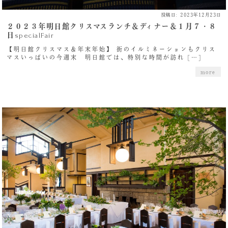
投稿日: 2023年12月23日
２０２３年明日館クリスマスランチ＆ディナー＆１月７・８
日specialFair
【明日館クリスマス＆年末年始】 街のイルミネーションもクリス
マスいっぱいの今週末 明日館では、特別な時間が訪れ […]
more