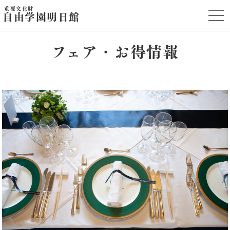
重要文化財
t
自由学園明日館
o
g
g
l
フェア・お得情報
e
n
a
v
i
g
a
t
i
o
n