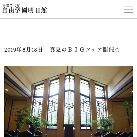
重要文化財
t
自由学園明日館
o
g
g
l
e
n
a
v
i
2019年8月18日 真夏のＢＩＧフェア開催☆
g
a
t
i
o
n