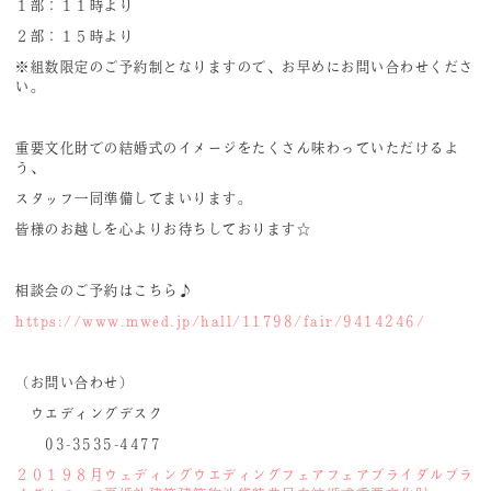
１部：１１時より
２部：１５時より
※組数限定のご予約制となりますので、お早めにお問い合わせくださ
い。
重要文化財での結婚式のイメージをたくさん味わっていただけるよ
う、
スタッフ一同準備してまいります。
皆様のお越しを心よりお待ちしております☆
相談会のご予約はこちら♪
https://www.mwed.jp/hall/11798/fair/9414246/
（お問い合わせ）
ウエディングデスク
03-3535-4477
２０１９
８月
ウェディング
ウエディングフェア
フェア
ブライダル
ブラ