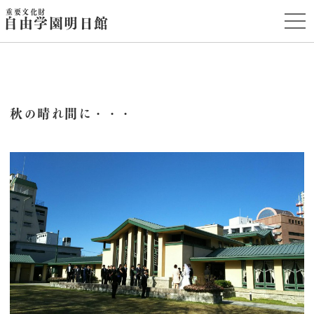
重要文化財
t
自由学園明日館
o
g
g
l
e
n
a
v
i
秋の晴れ間に・・・
g
a
t
i
o
n