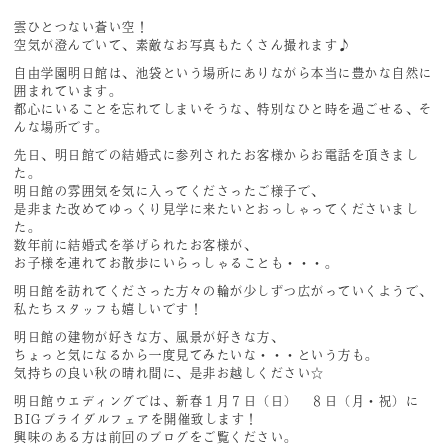
雲ひとつない蒼い空！
空気が澄んでいて、素敵なお写真もたくさん撮れます♪
自由学園明日館は、池袋という場所にありながら本当に豊かな自然に
囲まれています。
都心にいることを忘れてしまいそうな、特別なひと時を過ごせる、そ
んな場所です。
先日、明日館での結婚式に参列されたお客様からお電話を頂きまし
た。
明日館の雰囲気を気に入ってくださったご様子で、
是非また改めてゆっくり見学に来たいとおっしゃってくださいまし
た。
数年前に結婚式を挙げられたお客様が、
お子様を連れてお散歩にいらっしゃることも・・・。
明日館を訪れてくださった方々の輪が少しずつ広がっていくようで、
私たちスタッフも嬉しいです！
明日館の建物が好きな方、風景が好きな方、
ちょっと気になるから一度見てみたいな・・・という方も。
気持ちの良い秋の晴れ間に、是非お越しください☆
明日館ウエディングでは、新春１月７日（日） ８日（月・祝）に
BIGブライダルフェアを開催致します！
興味のある方は前回のブログをご覧ください。