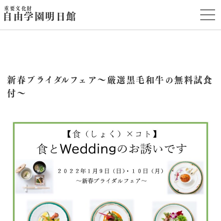
重要文化財
t
自由学園明日館
o
g
g
l
e
n
a
v
i
新春ブライダルフェア～厳選黒毛和牛の無料試食
g
付～
a
t
i
o
n