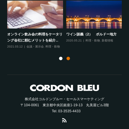
く！
結
オンライン飲み会の料理をケータリ
ワイン談義（2） ボルドー地方
20
ング会社に頼むメリットを紹介...
2020.05.21
料理・飲物
,
新着情報
2021.03.12
会議・展示会
,
料理・飲物
株式会社コルドンブルー・セールスマーケティング
〒104-0061 東京都中央区銀座1-19-13 丸美屋ビル3階
Tel. 03-3535-4433