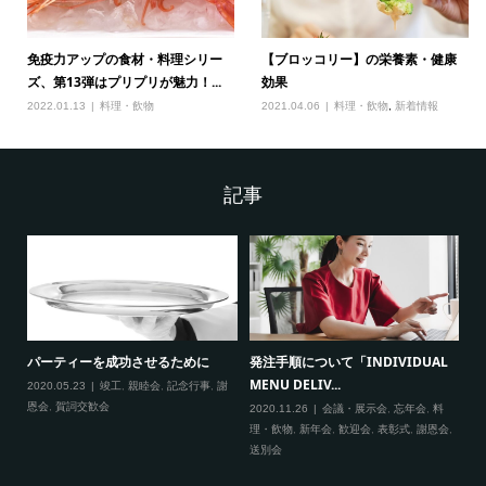
免疫力アップの食材・料理シリー
【ブロッコリー】の栄養素・健康
ズ、第13弾はプリプリが魅力！...
効果
2022.01.13
料理・飲物
2021.04.06
料理・飲物
,
新着情報
記事
届く
パーティーを成功させるために
発注手順について「INDIVIDUAL
オ
MENU DELIV...
ス
2020.05.23
竣工
,
親睦会
,
記念行事
,
謝
恩会
,
賀詞交歓会
新
2020.11.26
会議・展示会
,
忘年会
,
料
20
理・飲物
,
新年会
,
歓迎会
,
表彰式
,
謝恩会
,
新
送別会