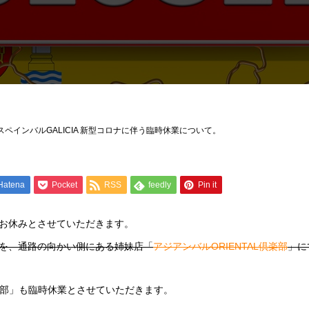
ペインバルGALICIA 新型コロナに伴う臨時休業について。
Hatena
Pocket
RSS
feedly
Pin it
の間お休みとさせていただきます。
を、通路の向かい側にある姉妹店「
アジアンバルORIENTAL倶楽部
」に
倶楽部」も臨時休業とさせていただきます。