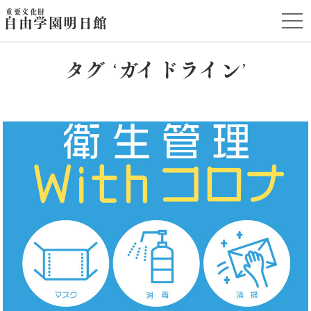
重要文化財
t
自由学園明日館
o
g
g
l
タグ ‘ガイドライン’
e
n
a
v
i
g
a
t
i
o
n