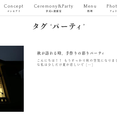
Concept
Ceremony&Party
Menu
Pho
コンセプト
挙式&披露宴
料理
フォ
タグ ‘パーティ’
秋が訪れる時、手作りの彩りパーティ
こんにちは！！ もうすっかり秋の空気になりま
な私は少しだけ夏が恋しいで […]