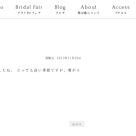
to
Bridal Fair
Blog
About
Access
ト
ブライダルフェア
ブログ
明日館について
アクセス
投稿日: 2015年11月30日
したね。 とっても良い季節ですが、寒がり
more